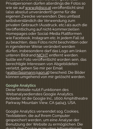
Privatpersonen dürfen allerdings die Fotos so
wie sie auf
www.djdisco.at
veröffentlicht sind
(also absolut unverändert!) gerne für die
eigenen Zwecke verwenden. Dies umfasst
selbstverständich die Verwendung zum
privaten Gebrauch (Ausdruck, etc.) als auch die
Veröffentlichung auf nicht-kommerziellen
Homepages oder Social-Media Plattformen
wie Facebook, Instagram etc. In jedem Fall ist
zu beachten, dass Fotos nicht beschnitten oder
in irgendeiner Weise verändert werden
dürfen, insbesondere darf das Logo am linken
unteren Bildrand
NICHT
entfernt werden.
Sollte ein Foto veröffentlicht worden sein, das
berechtigte Interessen von Abgebildeten
verletzt, geben Sie mir per Email
(
walter.fassmann@aon.at
) bescheid. Die Bilder
können umgehend von mir gelöscht werden.
Google Analytics
Diese Website nutzt Funktionen des
Webanalysedienstes Google Analytics.
Anbieter ist die Google Inc., 1600 Amphitheatre
Parkway Mountain View, CA 94043, USA.
Google Analytics verwendet sog. Cookies,
Textdateien, die auf Ihrem Computer
gespeichert werden, um eine Analyse der
Benutzung der Website zu ermöglichen. Die
durch den Cookie erzeugten Informationen