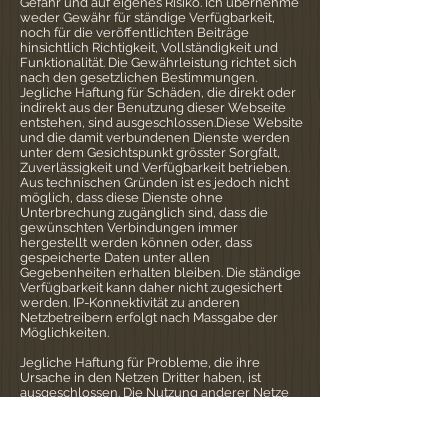
Gefahr und auf eigenes Risiko. Ich übernehme
weder Gewähr für ständige Verfügbarkeit,
noch für die veröffentlichten Beiträge
hinsichtlich Richtigkeit, Vollständigkeit und
Funktionalität. Die Gewährleistung richtet sich
nach den gesetzlichen Bestimmungen.
Jegliche Haftung für Schäden, die direkt oder
indirekt aus der Benutzung dieser Webseite
entstehen, sind ausgeschlossen.Diese Website
und die damit verbundenen Dienste werden
unter dem Gesichtspunkt grösster Sorgfalt,
Zuverlässigkeit und Verfügbarkeit betrieben.
Aus technischen Gründen ist es jedoch nicht
möglich, dass diese Dienste ohne
Unterbrechung zugänglich sind, dass die
gewünschten Verbindungen immer
hergestellt werden können oder, dass
gespeicherte Daten unter allen
Gegebenheiten erhalten bleiben. Die ständige
Verfügbarkeit kann daher nicht zugesichert
werden. IP-Konnektivität zu anderen
Netzbetreibern erfolgt nach Massgabe der
Möglichkeiten.
Jegliche Haftung für Probleme, die ihre
Ursache in den Netzen Dritter haben, ist
ausgeschlossen. Die Nutzung anderer Netze
unterliegt den Nutzungsbedingungen der
jeweiligen Betreiber.Bei höherer Gewalt,
Streiks, Einschränkungen der Leistungen